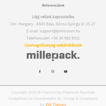
Referenciáink
Lépj velünk kapcsolatba
Cím: Hungary - 6500 Baja, Dózsa György út 25-27.
E-mail:
support@printroom.hu
Telefonszám: +36 30 983 8331
Csomagolóanyag webáruházunk
w
w
w
i
i
i
d
d
d
g
g
g
e
e
e
Copyright 2026 © Powered by Printroom Nyomdai
t
t
t
Szolgáltató és Kereskedelmi Bt.
Design & Developed
s
s
s
by
VW Themes