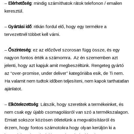
–
Elérhetőség
: mindig számíthatok rátok telefonon / emailen
keresztül.
–
Gyártási idő
: ritkán fordul elő, hogy egy termékre a
tervezettnél többet kell várni.
–
Őszinteség
: ez az előzővel szorosan függ össze, és egy
nagyon fontos érték a számomra. Az én szememben azt
jelenti, hogy azt kapjuk amit megbeszéltünk. Rengeteg gyártó
az “over-promise, under deliver” kategóriába esik, de Ti nem.
Ha valamit nem tudtok időben teljesíteni, nem kapok tarthatatlan
ajánlatot.
–
Elkötelezettség
: Látszik, hogy szeretitek a termékeinket, és
nem csak egy újabb csomagolásról van szó a termékszalagon.
Emiatt sokszor közösen ötletelünk a megvalósításról és
érzem, hogy fontos számotokra hogy olyan kerüljön ki a