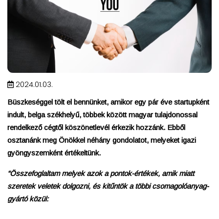
2024.01.03.
Büszkeséggel tölt el bennünket, amikor egy pár éve startupként
indult, belga székhelyű, többek között magyar tulajdonossal
rendelkező cégtől köszönetlevél érkezik hozzánk. Ebből
osztanánk meg Önökkel néhány
gondolatot, melyeket igazi
gyöngyszemként értékeltünk.
“Összefoglaltam melyek azok a pontok-értékek, amik miatt
szeretek veletek dolgozni, és kitűntök a többi csomagolóanyag-
gyártó közül: