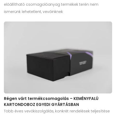
előállítható csomagolóanyag termékek terén nem
ismerünk lehetetlent, vevőinknek
Régen várt termékcsomagolás – KEMÉNYFALÚ
KARTONDOBOZ EGYEDI GYÁRTÁSBAN
Több éves vevőkiszolgálás, konkrét rendelések teljesítése