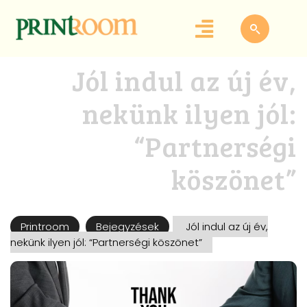
Jól indul az új év,
nekünk ilyen jól:
“Partnerségi
köszönet”
Printroom
Bejegyzések
Jól indul az új év,
nekünk ilyen jól: “Partnerségi köszönet”