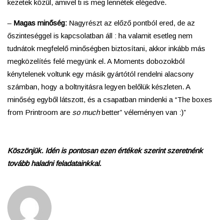
kezetek közül, amivel ti is meg lennétek elégedve.
–
Magas minőség:
Nagyrészt az előző pontból ered, de az
őszinteséggel is kapcsolatban áll : ha valamit esetleg nem
tudnátok megfelelő minőségben biztosítani, akkor inkább más
megközelítés felé megyünk el. A Moments dobozokból
kénytelenek voltunk egy másik gyártótól rendelni alacsony
számban, hogy a boltnyitásra legyen belőlük készleten. A
minőség egyből látszott, és a csapatban mindenki a “The boxes
from Printroom are
so much
better” véleményen van :)”
Köszönjük.
Idén is pontosan ezen értékek szerint szeretnénk
tovább haladni feladatainkkal.