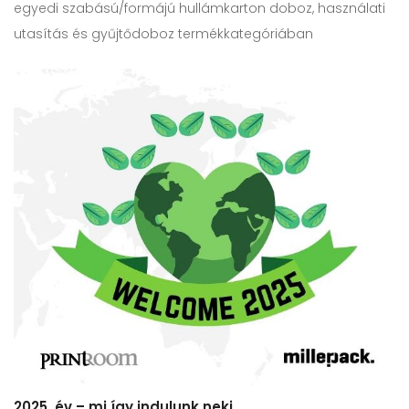
egyedi szabású/formájú hullámkarton doboz, használati
utasítás és gyűjtődoboz termékkategóriában
2025. év – mi így indulunk neki