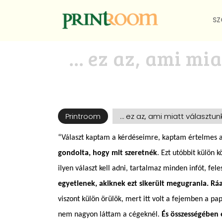
SZ
… ez az, ami mia
Printroom
… ez az, ami miatt választun
“Választ kaptam a kérdéseimre, kaptam értelmes ajá
gondolta, hogy mit szeretnék
. Ezt utóbbit külön
ilyen választ kell adni, tartalmaz minden infót, fel
egyetlenek, akiknek ezt sikerült megugrania. Rá
viszont külön örülök, mert itt volt a fejemben a p
nem nagyon láttam a cégeknél.
És összességében e