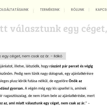
OLGÁLTATÁSAINK
TERMÉKEINK
RÓLUNK
KAPCS
tt választunk egy céget,
k egy céget, nem csak az ár. – Ildikó
nlatot, illetve, látszódik, hogy
rászánt pár percet és végig
 köszönöm. Pedig nem tűnik nagy dolognak, egy ajánlatkérésre
esleges plusz körök futása nélkül, de egyelőre
Önök az
adásul gyorsan.
A végén még egy kis upsellel is, aminek
apír ragasztószalag, de nem írtam bele az ajánlatkérésbe, mert
z az, ami miatt választunk egy céget, nem csak az ár.
” –