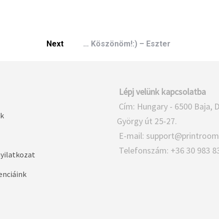
Next
… Köszönöm!:) – Eszter
Lépj velünk kapcsolatba
Cím: Hungary - 6500 Baja, 
k
György út 25-27.
E-mail:
support@printroom
Telefonszám: +36 30 983 8
nyilatkozat
enciáink