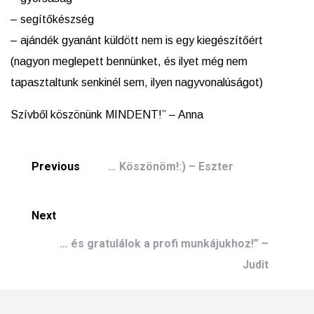
– segítőkészség
– ajándék gyanánt küldött nem is egy kiegészítőért
(nagyon meglepett bennünket, és ilyet még nem
tapasztaltunk senkinél sem, ilyen nagyvonalúságot)
Szívből köszönünk MINDENT!” – Anna
Previous
… Köszönöm!:) – Eszter
Next
… és gratulálok a profi munkájukhoz!” –
Judit