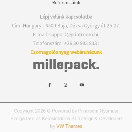
Referenciáink
Lépj velünk kapcsolatba
Cím: Hungary - 6500 Baja, Dózsa György út 25-27.
E-mail:
support@printroom.hu
Telefonszám: +36 30 983 8331
Csomagolóanyag webáruházunk
w
w
w
i
i
i
d
d
d
g
g
g
e
e
e
Copyright 2026 © Powered by Printroom Nyomdai
t
t
t
Szolgáltató és Kereskedelmi Bt.
Design & Developed
s
s
s
by
VW Themes
o
o
o