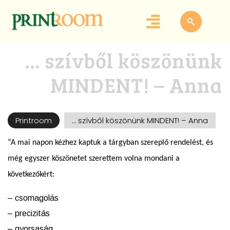
… szívből köszönünk
MINDENT! – Anna
Printroom
… szívből köszönünk MINDENT! – Anna
“A mai napon kézhez kaptuk a tárgyban szereplő rendelést, és
még egyszer köszönetet szerettem volna mondani a
következőkért:
– csomagolás
– precizitás
– gyorsaság