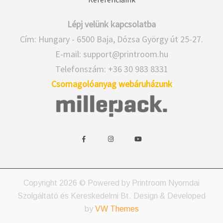
Lépj velünk kapcsolatba
Cím: Hungary - 6500 Baja, Dózsa György út 25-27.
E-mail:
support@printroom.hu
Telefonszám: +36 30 983 8331
Csomagolóanyag webáruházunk
w
w
w
i
i
i
d
d
d
g
g
g
e
e
e
Copyright 2026 © Powered by Printroom Nyomdai
t
t
t
Szolgáltató és Kereskedelmi Bt.
Design & Developed
s
s
s
by
VW Themes
o
o
o