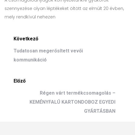
A csomagolóanyagok környezetünkre gyakorolt
szennyezése olyan léptékeket öltött az elmúlt 20 évben,
mely rendkívül nehezen
Következő
Tudatosan megerősített vevői
kommunikáció
Előző
Régen várt termékcsomagolás –
KEMÉNYFALÚ KARTONDOBOZ EGYEDI
GYÁRTÁSBAN