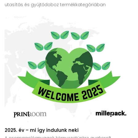
utasítás és gyűjtődoboz termékkategóriában
2025. év – mi így indulunk neki