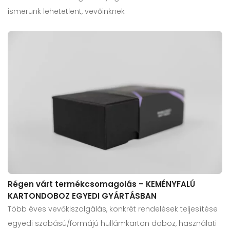
ismerünk lehetetlent, vevőinknek
Régen várt termékcsomagolás – KEMÉNYFALÚ
KARTONDOBOZ EGYEDI GYÁRTÁSBAN
Több éves vevőkiszolgálás, konkrét rendelések teljesítése
egyedi szabású/formájú hullámkarton doboz, használati