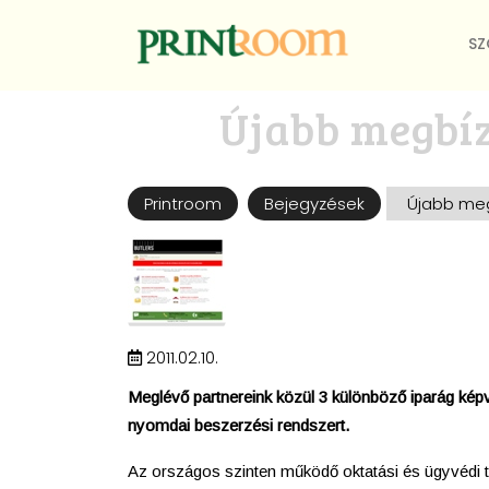
SZ
Újabb megbíz
Printroom
Bejegyzések
Újabb meg
2011.02.10.
Meglévő partnereink közül 3 különböző iparág képvis
nyomdai beszerzési rendszert.
Az országos szinten működő oktatási és ügyvédi ter