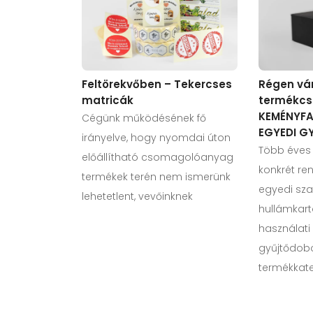
Feltörekvőben – Tekercses
Régen vá
matricák
termékcs
KEMÉNYF
Cégünk működésének fő
EGYEDI G
irányelve, hogy nyomdai úton
Több éves 
előállítható csomagolóanyag
konkrét ren
termékek terén nem ismerünk
egyedi sz
lehetetlent, vevőinknek
hullámkar
használati
gyűjtődob
termékkat