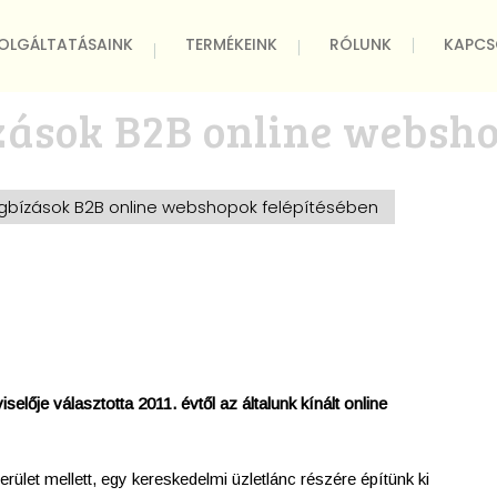
OLGÁLTATÁSAINK
TERMÉKEINK
RÓLUNK
KAPCS
ások B2B online websho
bízások B2B online webshopok felépítésében
elője választotta 2011. évtől az általunk kínált online
ület mellett, egy kereskedelmi üzletlánc részére építünk ki