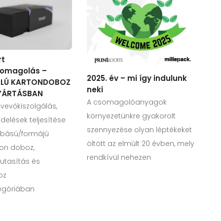
rt
omagolás –
2025. év – mi így indulunk
ALÚ KARTONDOBOZ
neki
YÁRTÁSBAN
A csomagolóanyagok
vevőkiszolgálás,
környezetünkre gyakorolt
delések teljesítése
szennyezése olyan léptékeket
abású/formájú
öltött az elmúlt 20 évben, mely
ton doboz,
rendkívül nehezen
 utasítás és
oz
egóriában