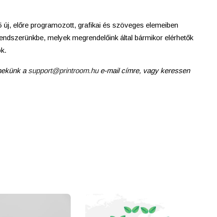
j, előre programozott, grafikai és szöveges elemeiben
rendszerünkbe, melyek megrendelőink által bármikor elérhetők
ók.
 nekünk a
support@printroom.hu
e-mail címre, vagy keressen