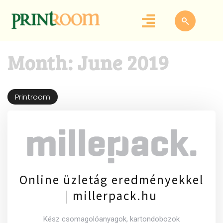
Month:
June 2019
Printroom
Online üzletág eredményekkel
| millerpack.hu
Kész csomagolóanyagok, kartondobozok