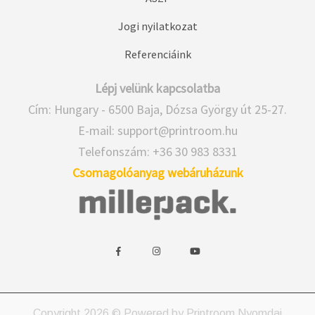
Jogi nyilatkozat
Referenciáink
Lépj velünk kapcsolatba
Cím: Hungary - 6500 Baja, Dózsa György út 25-27.
E-mail:
support@printroom.hu
Telefonszám: +36 30 983 8331
Csomagolóanyag webáruházunk
w
w
w
i
i
i
d
d
d
g
g
g
e
e
e
Copyright 2026 © Powered by Printroom Nyomdai